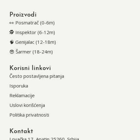
Proizvodi
👀 Posmatrač (0-6m)
🕵️ Inspektor (6-12m)
🧠 Genijalac (12-18m)
😎 Šarmer (18-24m)
Korisni linkovi
Često postavljena pitanja
Isporuka
Reklamacije
Uslovi korišćenja
Politika privatnosti
Kontakt
Lovačka 17, Apatin 25260, Srbija