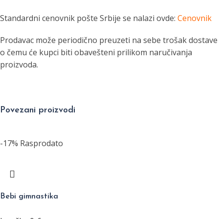
Standardni cenovnik pošte Srbije se nalazi ovde:
Cenovnik
Prodavac može periodično preuzeti na sebe trošak dostave
o čemu će kupci biti obavešteni prilikom naručivanja
proizvoda.
Povezani proizvodi
-17%
Rasprodato
Bebi gimnastika