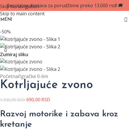
Besplatna dostava za porudžbine preko 13.000 rsd! 🚚
Skip to navigation
Skip to main content
MENI
-50%
Zumiraj sliku
Početna
/
Igračke 0-6m
Kotrljajuće zvono
690,00
RSD
1.390,00
RSD
Razvoj motorike i zabava kroz
kretanje