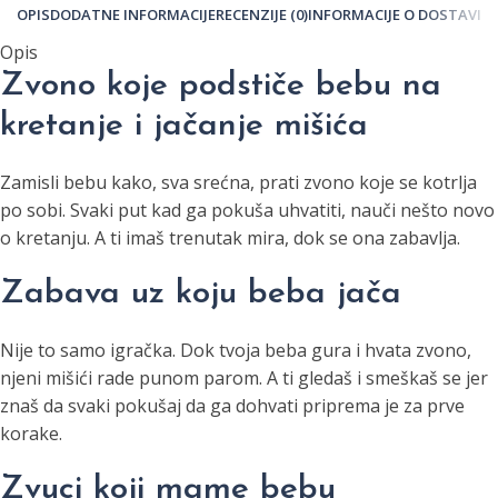
OPIS
DODATNE INFORMACIJE
RECENZIJE (0)
INFORMACIJE O DOSTAVI
Opis
Zvono koje podstiče bebu na
kretanje i jačanje mišića
Zamisli bebu kako, sva srećna, prati zvono koje se kotrlja
po sobi. Svaki put kad ga pokuša uhvatiti, nauči nešto novo
o kretanju. A ti imaš trenutak mira, dok se ona zabavlja.
Zabava uz koju beba jača
Nije to samo igračka. Dok tvoja beba gura i hvata zvono,
njeni mišići rade punom parom. A ti gledaš i smeškaš se jer
znaš da svaki pokušaj da ga dohvati priprema je za prve
korake.
Zvuci koji mame bebu