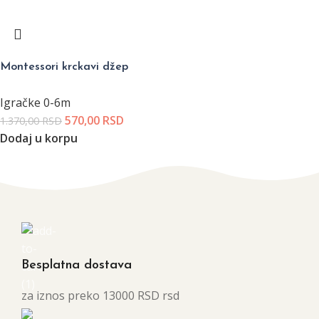
Montessori krckavi džep
Igračke 0-6m
570,00
RSD
1.370,00
RSD
Dodaj u korpu
Besplatna dostava
za iznos preko 13000 RSD rsd