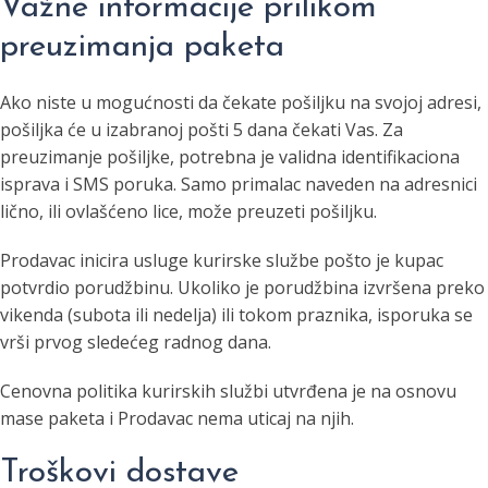
Važne informacije prilikom
preuzimanja paketa
Ako niste u mogućnosti da čekate pošiljku na svojoj adresi,
pošiljka će u izabranoj pošti 5 dana čekati Vas. Za
preuzimanje pošiljke, potrebna je validna identifikaciona
isprava i SMS porukа. Samo primalac naveden na adresnici
lično, ili ovlašćeno lice, može preuzeti pošiljku.
Prodavac inicira usluge kurirske službe pošto je kupac
potvrdio porudžbinu. Ukoliko je porudžbina izvršena preko
vikenda (subota ili nedelja) ili tokom praznika, isporuka se
vrši prvog sledećeg radnog dana.
Cenovna politika kurirskih službi utvrđena je na osnovu
mase paketa i Prodavac nema uticaj na njih.
Troškovi dostave