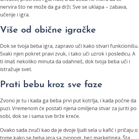
nervira što ne može da ga drži. Sve se uklapa – zabava,
učenje i igra.
Više od obične igračke
Dok se tvoja beba igra, zapravo uči kako stvari funkcionišu.
Svaki njen pokret pravi zvuk, i tako uči uzrok i posledicu. A
ti imaš nekoliko minuta da odahneš, dok tvoja beba uči i
istražuje svet.
Prati bebu kroz sve faze
Zvono je tu i kada ga beba prvi put kotrlja, i kada počne da
puzi. Vremenom će postati njena omiljena stvar za juriti po
sobi, dok se i sama sve brže kreće.
Ovako sada zvuči kao da je dvoje ljudi sela u kafić i pričaju o
tome kako se beba igra sa zvonom, bez marketinga. Šta