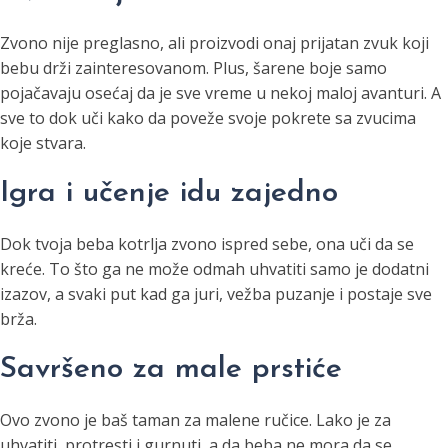
Zvono nije preglasno, ali proizvodi onaj prijatan zvuk koji
bebu drži zainteresovanom. Plus, šarene boje samo
pojačavaju osećaj da je sve vreme u nekoj maloj avanturi. A
sve to dok uči kako da poveže svoje pokrete sa zvucima
koje stvara.
Igra i učenje idu zajedno
Dok tvoja beba kotrlja zvono ispred sebe, ona uči da se
kreće. To što ga ne može odmah uhvatiti samo je dodatni
izazov, a svaki put kad ga juri, vežba puzanje i postaje sve
brža.
Savršeno za male prstiće
Ovo zvono je baš taman za malene ručice. Lako je za
uhvatiti, protresti i gurnuti, a da beba ne mora da se