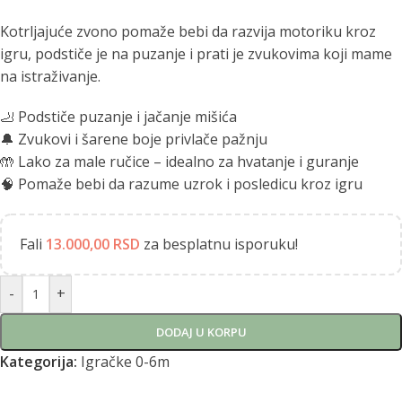
Kotrljajuće zvono pomaže bebi da razvija motoriku kroz
igru, podstiče je na puzanje i prati je zvukovima koji mame
na istraživanje.
🦶 Podstiče puzanje i jačanje mišića
🔔 Zvukovi i šarene boje privlače pažnju
🤲 Lako za male ručice – idealno za hvatanje i guranje
🧠 Pomaže bebi da razume uzrok i posledicu kroz igru
Fali
13.000,00
RSD
za besplatnu isporuku!
Alternative:
-
+
DODAJ U KORPU
Kategorija:
Igračke 0-6m