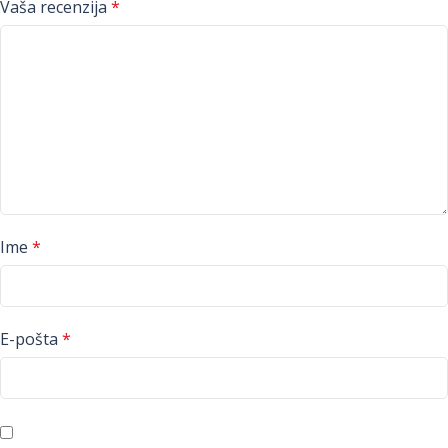
Vaša recenzija
*
Ime
*
E-pošta
*