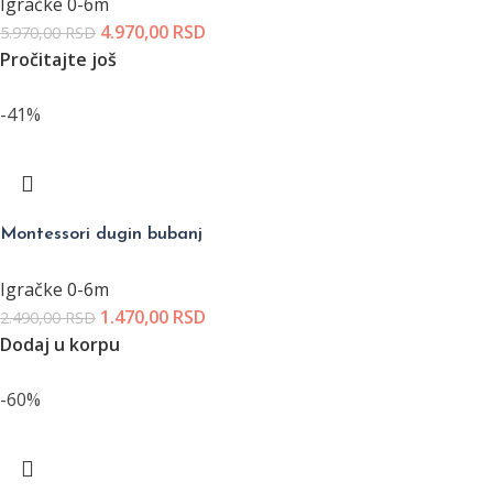
Igračke 0-6m
4.970,00
RSD
5.970,00
RSD
Pročitajte još
-41%
Montessori dugin bubanj
Igračke 0-6m
1.470,00
RSD
2.490,00
RSD
Dodaj u korpu
-60%