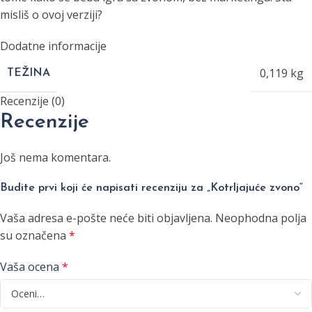
misliš o ovoj verziji?
Dodatne informacije
0,119 kg
TEŽINA
Recenzije (0)
Recenzije
Još nema komentara.
Budite prvi koji će napisati recenziju za „Kotrljajuće zvono“
Vaša adresa e-pošte neće biti objavljena.
Neophodna polja
su označena
*
Vaša ocena
*