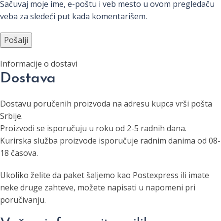
Sačuvaj moje ime, e-poštu i veb mesto u ovom pregledaču
veba za sledeći put kada komentarišem.
Alternative:
Informacije o dostavi
Dostava
Dostavu poručenih proizvoda na adresu kupca vrši pošta
Srbije.
Proizvodi se isporučuju u roku od 2-5 radnih dana.
Kurirska služba proizvode isporučuje radnim danima od 08-
18 časova.
Ukoliko želite da paket šaljemo kao Postexpress ili imate
neke druge zahteve, možete napisati u napomeni pri
poručivanju.