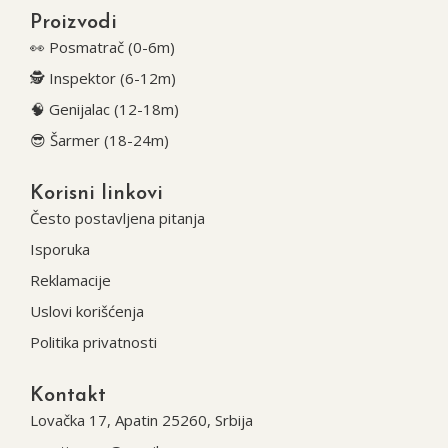
Proizvodi
👀 Posmatrač (0-6m)
🕵️ Inspektor (6-12m)
🧠 Genijalac (12-18m)
😎 Šarmer (18-24m)
Korisni linkovi
Često postavljena pitanja
Isporuka
Reklamacije
Uslovi korišćenja
Politika privatnosti
Kontakt
Lovačka 17, Apatin 25260, Srbija