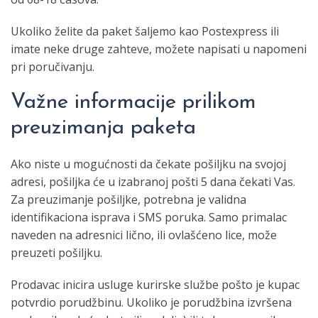
Ukoliko želite da paket šaljemo kao Postexpress ili
imate neke druge zahteve, možete napisati u napomeni
pri poručivanju.
Važne informacije prilikom
preuzimanja paketa
Ako niste u mogućnosti da čekate pošiljku na svojoj
adresi, pošiljka će u izabranoj pošti 5 dana čekati Vas.
Za preuzimanje pošiljke, potrebna je validna
identifikaciona isprava i SMS porukа. Samo primalac
naveden na adresnici lično, ili ovlašćeno lice, može
preuzeti pošiljku.
Prodavac inicira usluge kurirske službe pošto je kupac
potvrdio porudžbinu. Ukoliko je porudžbina izvršena