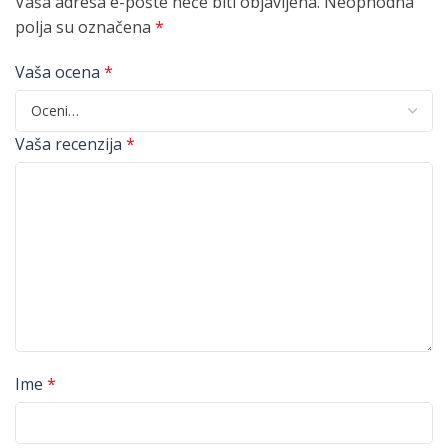
Vaša adresa e-pošte neće biti objavljena.
Neophodna
polja su označena
*
Vaša ocena
*
Vaša recenzija
*
Ime
*