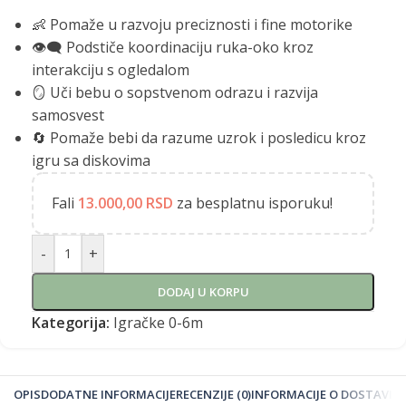
👶 Pomaže u razvoju preciznosti i fine motorike
👁️‍🗨️ Podstiče koordinaciju ruka-oko kroz
interakciju s ogledalom
🪞 Uči bebu o sopstvenom odrazu i razvija
samosvest
🔄 Pomaže bebi da razume uzrok i posledicu kroz
igru sa diskovima
Fali
13.000,00
RSD
za besplatnu isporuku!
-
+
DODAJ U KORPU
Kategorija:
Igračke 0-6m
OPIS
DODATNE INFORMACIJE
RECENZIJE (0)
INFORMACIJE O DOSTAVI