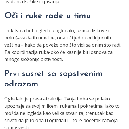
hvatanja kašike ili pisanja.
Oči i ruke rade u timu
Dok tvoja beba gleda u ogledalo, uzima diskove i
pokušava da ih umetne, ona uči jednu od ključnih
veština – kako da poveže ono što vidi sa onim što radi.
Ta koordinacija ruka-oko će kasnije biti osnova za
mnoge složenije aktivnosti.
Prvi susret sa sopstvenim
odrazom
Ogledalo je prava atrakcija! Tvoja beba se polako
upoznaje sa svojim licem, rukama i pokretima. Iako to
možda ne izgleda kao velika stvar, taj trenutak kad
shvati da je to ona u ogledalu – to je početak razvoja
samosvesti.