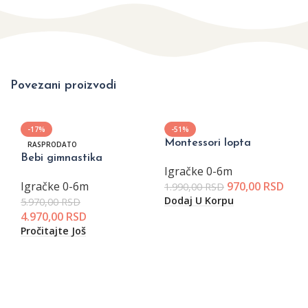
Povezani proizvodi
-17%
-51%
Montessori lopta
RASPRODATO
Bebi gimnastika
Igračke 0-6m
Igračke 0-6m
970,00
RSD
1.990,00
RSD
Dodaj U Korpu
5.970,00
RSD
4.970,00
RSD
Pročitajte Još