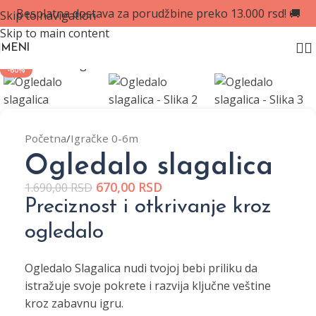
Besplatna dostava za porudžbine preko 13.000 rsd! 🚚
Skip to navigation
Skip to main content
Zumiraj sliku
MENI
-60%
Početna
/
Igračke 0-6m
Ogledalo slagalica
670,00
RSD
1.690,00
RSD
Preciznost i otkrivanje kroz
ogledalo
Ogledalo Slagalica nudi tvojoj bebi priliku da
istražuje svoje pokrete i razvija ključne veštine
kroz zabavnu igru.