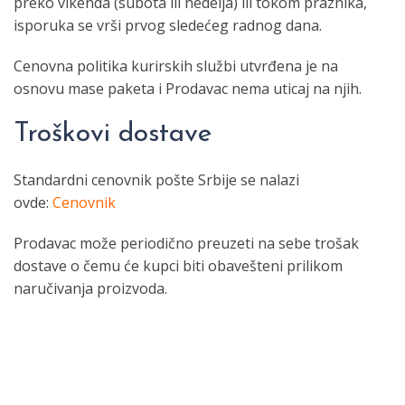
preko vikenda (subota ili nedelja) ili tokom praznika,
isporuka se vrši prvog sledećeg radnog dana.
Cenovna politika kurirskih službi utvrđena je na
osnovu mase paketa i Prodavac nema uticaj na njih.
Troškovi dostave
Standardni cenovnik pošte Srbije se nalazi
ovde:
Cenovnik
Prodavac može periodično preuzeti na sebe trošak
dostave o čemu će kupci biti obavešteni prilikom
naručivanja proizvoda.