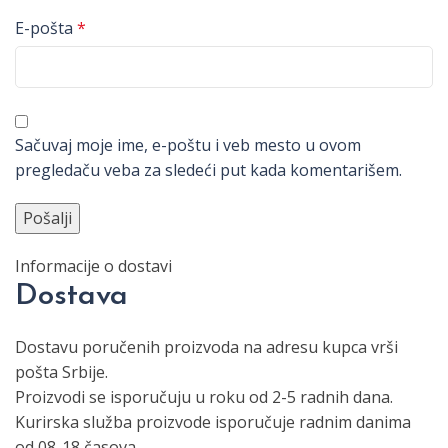
E-pošta
*
Sačuvaj moje ime, e-poštu i veb mesto u ovom
pregledaču veba za sledeći put kada komentarišem.
Informacije o dostavi
Dostava
Dostavu poručenih proizvoda na adresu kupca vrši
pošta Srbije.
Proizvodi se isporučuju u roku od 2-5 radnih dana.
Kurirska služba proizvode isporučuje radnim danima
od 08-18 časova.