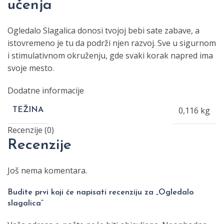
učenja
Ogledalo Slagalica donosi tvojoj bebi sate zabave, a
istovremeno je tu da podrži njen razvoj. Sve u sigurnom
i stimulativnom okruženju, gde svaki korak napred ima
svoje mesto.
Dodatne informacije
0,116 kg
TEŽINA
Recenzije (0)
Recenzije
Još nema komentara.
Budite prvi koji će napisati recenziju za „Ogledalo
slagalica“