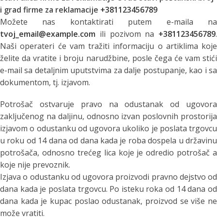
i grad firme za reklamacije
+381123456789
Možete nas kontaktirati putem e-maila na
tvoj_email@example.com
ili pozivom na
+381123456789
.
Naši operateri će vam tražiti informaciju o artiklima koje
želite da vratite i broju narudžbine, posle čega će vam stići
e-mail sa detaljnim uputstvima za dalje postupanje, kao i sa
dokumentom, tj. izjavom.
Potrošač ostvaruje pravo na odustanak od ugovora
zaključenog na daljinu, odnosno izvan poslovnih prostorija
izjavom o odustanku od ugovora ukoliko je poslata trgovcu
u roku od 14 dana od dana kada je roba dospela u državinu
potrošača, odnosno trećeg lica koje je odredio potrošač a
koje nije prevoznik.
Izjava o odustanku od ugovora proizvodi pravno dejstvo od
dana kada je poslata trgovcu. Po isteku roka od 14 dana od
dana kada je kupac poslao odustanak, proizvod se više ne
može vratiti.