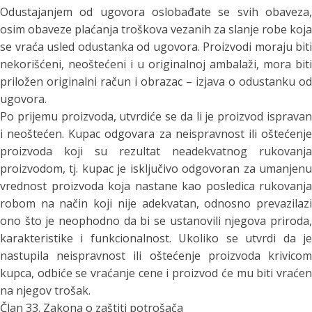
Odustajanjem od ugovora oslobađate se svih obaveza,
osim obaveze plaćanja troškova vezanih za slanje robe koja
se vraća usled odustanka od ugovora. Proizvodi moraju biti
nekorišćeni, neoštećeni i u originalnoj ambalaži, mora biti
priložen originalni račun i obrazac – izjava o odustanku od
ugovora.
Po prijemu proizvoda, utvrdiće se da li je proizvod ispravan
i neoštećen. Kupac odgovara za neispravnost ili oštećenje
proizvoda koji su rezultat neadekvatnog rukovanja
proizvodom, tj. kupac je isključivo odgovoran za umanjenu
vrednost proizvoda koja nastane kao posledica rukovanja
robom na način koji nije adekvatan, odnosno prevazilazi
ono što je neophodno da bi se ustanovili njegova priroda,
karakteristike i funkcionalnost. Ukoliko se utvrdi da je
nastupila neispravnost ili oštećenje proizvoda krivicom
kupca, odbiće se vraćanje cene i proizvod će mu biti vraćen
na njegov trošak.
Član 33. Zakona o zaštiti potrošača