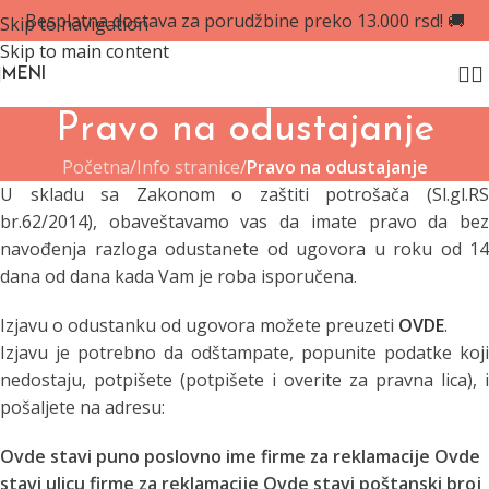
Besplatna dostava za porudžbine preko 13.000 rsd! 🚚
Skip to navigation
Skip to main content
MENI
Pravo na odustajanje
Početna
/
Info stranice
/
Pravo na odustajanje
Übersichten zu deutschsprachigen Casinos gruppieren Slots 
U skladu sa Zakonom o zaštiti potrošača (Sl.gl.RS
br.62/2014), obaveštavamo vas da imate pravo da bez
Alcune review italiane integrano direttamente RTP e volatili
navođenja razloga odustanete od ugovora u roku od 14
dana od dana kada Vam je roba isporučena.
Ci sono testi che partono dalle tabelle di vincita: la distrib
Izjavu o odustanku od ugovora možete preuzeti
OVDE
.
In einigen technischen Texten werden Angaben zu Einsatzra
Izjavu je potrebno da odštampate, popunite podatke koji
nedostaju, potpišete (potpišete i overite za pravna lica), i
In certi articoli il confronto fra cataloghi comincia da poch
pošaljete na adresu:
Deutschsprachige Beschreibungen, in denen Freispiel‑Paket
Ovde stavi puno poslovno ime firme za reklamacije
Ovde
stavi ulicu firme za reklamacije
Ovde stavi poštanski broj