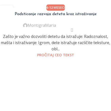
6-12 MESECI
02
JAN
Podsticanje razvoja deteta kroz istraživanje
MontigraMaria
Zašto je važno dozvoliti detetu da istražuje: Radoznalost,
mašta i istraživanje: Igrom, dete istražuje različite teksture,
obl...
PROČITAJ CEO TEKST