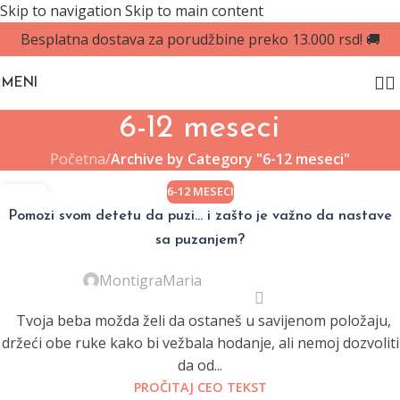
Skip to navigation
Skip to main content
Besplatna dostava za porudžbine preko 13.000 rsd! 🚚
MENI
6-12 meseci
Početna
/
Archive by Category "6-12 meseci"
6-12 MESECI
03
JAN
Pomozi svom detetu da puzi… i zašto je važno da nastave
sa puzanjem?
MontigraMaria
Tvoja beba možda želi da ostaneš u savijenom položaju,
držeći obe ruke kako bi vežbala hodanje, ali nemoj dozvoliti
da od...
PROČITAJ CEO TEKST