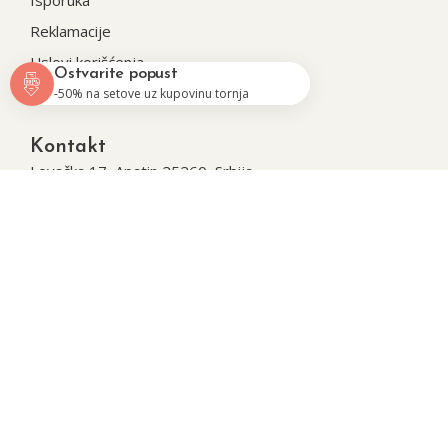
Isporuka
Reklamacije
Uslovi korišćenja
Ostvarite popust
Politika privatnosti
-50% na setove uz kupovinu tornja
Kontakt
Lovačka 17, Apatin 25260, Srbija
montigra.rs@gmail.com
© 2026.
Montigra
. Sva prava zadržana. Softverska
izrada
Seosajt
.