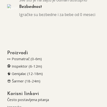
Sve što je na sajtu je odmah dostupno
Bezbednost
Igračke su bezbedne i za bebe od 0 meseci
Proizvodi
👀 Posmatrač (0-6m)
🕵️ Inspektor (6-12m)
🧠 Genijalac (12-18m)
😎 Šarmer (18-24m)
Korisni linkovi
Često postavljena pitanja