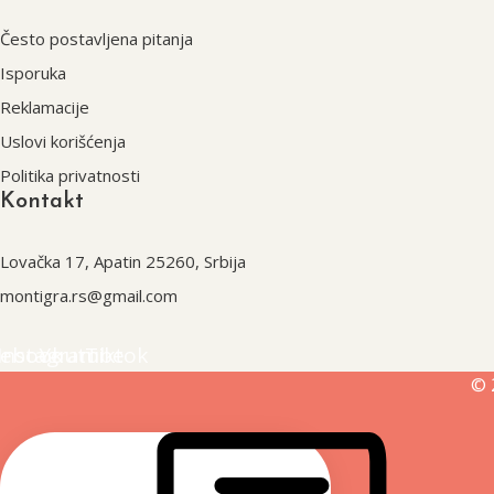
Često postavljena pitanja
Isporuka
Reklamacije
Uslovi korišćenja
Politika privatnosti
Kontakt
Lovačka 17, Apatin 25260, Srbija
montigra.rs@gmail.com
cebook
Instagram
Youtube
Tiktok
© 