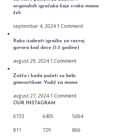
originalnih igračaka koje svaka mama
želi
septembar 4, 2024
1 Comment
Kako izabrati igračke za razvoj
govora kod dece (1-3 godine)
avgust 29, 2024
1 Comment
Zašto i kada početi sa bebi
gimnastikom: Vodič za mame
avgust 27, 2024
1 Comment
OUR INSTAGRAM
6733
6405
5064
811
729
866