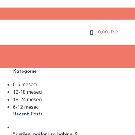
0,00
RSD
Kategorije
0-6 meseci
12-18 meseci
18-24 meseci
6-12 meseci
Recent Posts
Savršeni pokloni za babine: 9