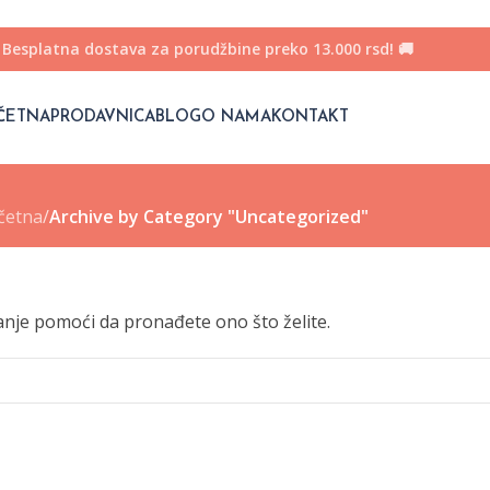
Besplatna dostava za porudžbine preko 13.000 rsd! 🚚
ČETNA
PRODAVNICA
BLOG
O NAMA
KONTAKT
četna
/
Archive by Category "Uncategorized"
anje pomoći da pronađete ono što želite.