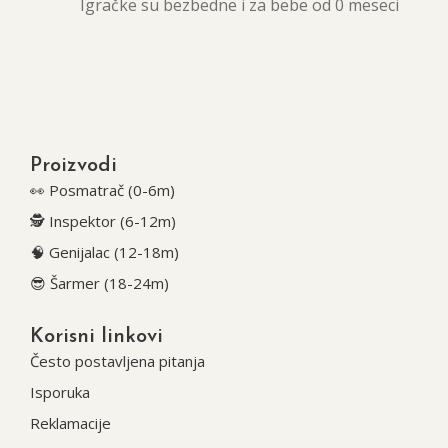
Igračke su bezbedne i za bebe od 0 meseci
Proizvodi
👀 Posmatrač (0-6m)
🕵️ Inspektor (6-12m)
🧠 Genijalac (12-18m)
😎 Šarmer (18-24m)
Korisni linkovi
Često postavljena pitanja
Isporuka
Reklamacije