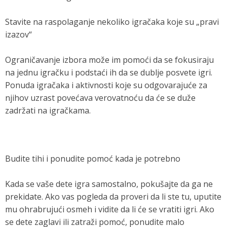
Stavite na raspolaganje nekoliko igračaka koje su „pravi
izazov“
Ograničavanje izbora može im pomoći da se fokusiraju
na jednu igračku i podstaći ih da se dublje posvete igri.
Ponuda igračaka i aktivnosti koje su odgovarajuće za
njihov uzrast povećava verovatnoću da će se duže
zadržati na igračkama.
Budite tihi i ponudite pomoć kada je potrebno
Kada se vaše dete igra samostalno, pokušajte da ga ne
prekidate. Ako vas pogleda da proveri da li ste tu, uputite
mu ohrabrujući osmeh i vidite da li će se vratiti igri. Ako
se dete zaglavi ili zatraži pomoć, ponudite malo