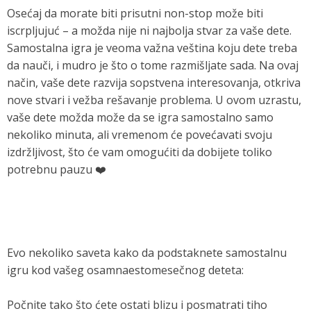
Osećaj da morate biti prisutni non-stop može biti
iscrpljujuć – a možda nije ni najbolja stvar za vaše dete.
Samostalna igra je veoma važna veština koju dete treba
da nauči, i mudro je što o tome razmišljate sada. Na ovaj
način, vaše dete razvija sopstvena interesovanja, otkriva
nove stvari i vežba rešavanje problema. U ovom uzrastu,
vaše dete možda može da se igra samostalno samo
nekoliko minuta, ali vremenom će povećavati svoju
izdržljivost, što će vam omogućiti da dobijete toliko
potrebnu pauzu ❤️
Evo nekoliko saveta kako da podstaknete samostalnu
igru kod vašeg osamnaestomesečnog deteta:
Počnite tako što ćete ostati blizu i posmatrati tiho