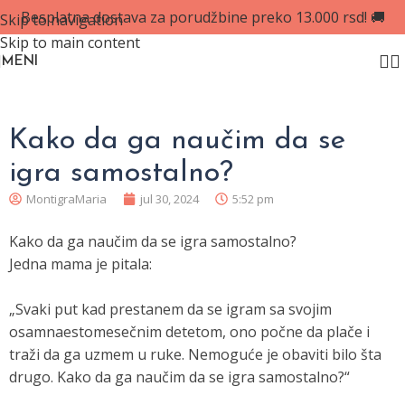
Besplatna dostava za porudžbine preko 13.000 rsd! 🚚
Skip to navigation
Skip to main content
MENI
Kako da ga naučim da se
igra samostalno?
MontigraMaria
jul 30, 2024
5:52 pm
Kako da ga naučim da se igra samostalno?
Jedna mama je pitala:
„Svaki put kad prestanem da se igram sa svojim
osamnaestomesečnim detetom, ono počne da plače i
traži da ga uzmem u ruke. Nemoguće je obaviti bilo šta
drugo. Kako da ga naučim da se igra samostalno?“