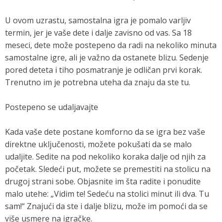
U ovom uzrastu, samostalna igra je pomalo varljiv
termin, jer je vaše dete i dalje zavisno od vas. Sa 18
meseci, dete može postepeno da radi na nekoliko minuta
samostalne igre, ali je važno da ostanete blizu. Sedenje
pored deteta i tiho posmatranje je odličan prvi korak.
Trenutno im je potrebna uteha da znaju da ste tu.
Postepeno se udaljavajte
Kada vaše dete postane komforno da se igra bez vaše
direktne uključenosti, možete pokušati da se malo
udaljite. Sedite na pod nekoliko koraka dalje od njih za
početak. Sledeći put, možete se premestiti na stolicu na
drugoj strani sobe. Objasnite im šta radite i ponudite
malo utehe: „Vidim te! Sedeću na stolici minut ili dva. Tu
sam!“ Znajući da ste i dalje blizu, može im pomoći da se
više usmere na igračke.