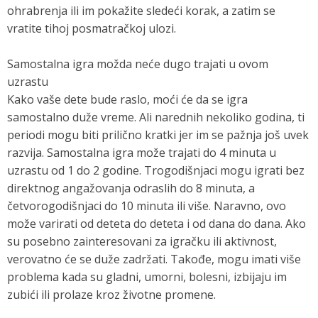
ohrabrenja ili im pokažite sledeći korak, a zatim se
vratite tihoj posmatračkoj ulozi.
Samostalna igra možda neće dugo trajati u ovom
uzrastu
Kako vaše dete bude raslo, moći će da se igra
samostalno duže vreme. Ali narednih nekoliko godina, ti
periodi mogu biti prilično kratki jer im se pažnja još uvek
razvija. Samostalna igra može trajati do 4 minuta u
uzrastu od 1 do 2 godine. Trogodišnjaci mogu igrati bez
direktnog angažovanja odraslih do 8 minuta, a
četvorogodišnjaci do 10 minuta ili više. Naravno, ovo
može varirati od deteta do deteta i od dana do dana. Ako
su posebno zainteresovani za igračku ili aktivnost,
verovatno će se duže zadržati. Takođe, mogu imati više
problema kada su gladni, umorni, bolesni, izbijaju im
zubići ili prolaze kroz životne promene.