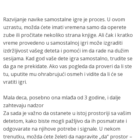
Razvijanje navike samostalne igre je proces. U ovom
uzrastu, možda ćete imati vremena samo da operete
zube ili pročitate nekoliko strana knjige. Ali čak i kratko
vreme provedeno u samostalnoj igri može izgraditi
izdržljivost vašeg deteta i pomoći im da rade na dužim
sesijama. Kad god vaše dete igra samostalno, trudite se
da ga ne prekidate. Ako vas pogleda da proveri da li ste
tu, uputite mu ohrabrujući osmeh i vidite da li će se
vratiti igri.
Mala deca, posebno ona mlađa od 3 godine, i dalje
zahtevaju nadzor
Za sada je važno da ostanete u istoj prostoriji sa vašim
detetom, kako biste mogli pažljivo da ih posmatrate i
odgovarate na njihove potrebe i signale. U nekom
trenutku, možda ćete želeti da napravite „da“ prostor –